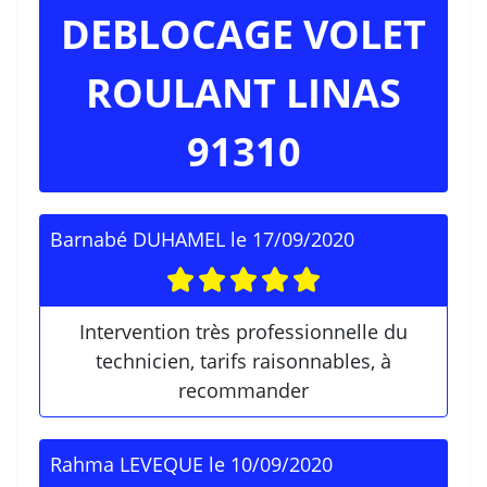
DEBLOCAGE VOLET
ROULANT LINAS
91310
Barnabé DUHAMEL
le
17/09/2020
Intervention très professionnelle du
technicien, tarifs raisonnables, à
recommander
Rahma LEVEQUE
le
10/09/2020