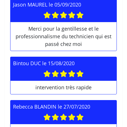
Jason MAUREL
le
05/09/2020
Merci pour la gentillesse et le
professionnalisme du technicien qui est
passé chez moi
Bintou DUC
le
15/08/2020
intervention très rapide
Rebecca BLANDIN
le
27/07/2020