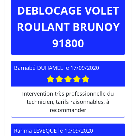
DEBLOCAGE VOLET
ROULANT BRUNOY
91800
Barnabé DUHAMEL
le
17/09/2020
Intervention très professionnelle du
technicien, tarifs raisonnables, à
recommander
Rahma LEVEQUE
le
10/09/2020