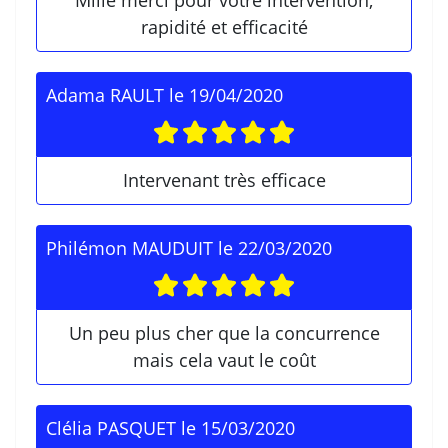
Mille merci pour votre intervention,
rapidité et efficacité
Adama RAULT
le
19/04/2020
Intervenant très efficace
Philémon MAUDUIT
le
22/03/2020
Un peu plus cher que la concurrence
mais cela vaut le coût
Clélia PASQUET
le
15/03/2020