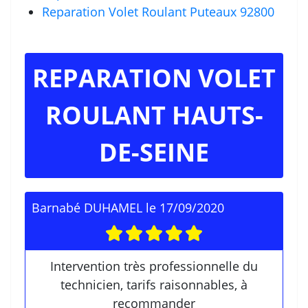
Reparation Volet Roulant Puteaux 92800
REPARATION VOLET
ROULANT HAUTS-
DE-SEINE
Barnabé DUHAMEL
le
17/09/2020
Intervention très professionnelle du
technicien, tarifs raisonnables, à
recommander