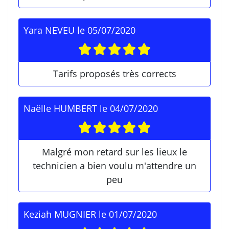
Yara NEVEU
le
05/07/2020
Tarifs proposés très corrects
Naëlle HUMBERT
le
04/07/2020
Malgré mon retard sur les lieux le
technicien a bien voulu m'attendre un
peu
Keziah MUGNIER
le
01/07/2020