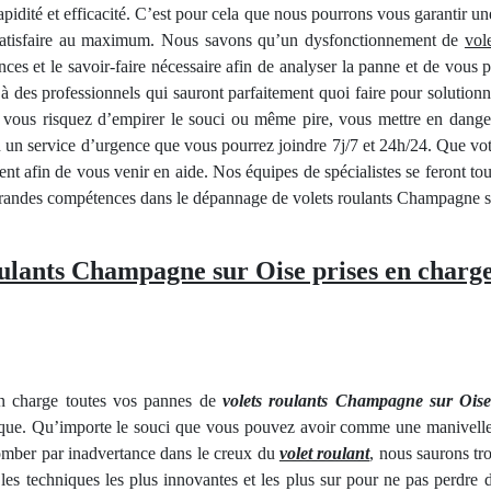
 rapidité et efficacité. C’est pour cela que nous pourrons vous garantir
s satisfaire au maximum. Nous savons qu’un dysfonctionnement de
vol
s et le savoir-faire nécessaire afin de analyser la panne et de vous p
e à des professionnels qui sauront parfaitement quoi faire pour solutionn
, vous risquez d’empirer le souci ou même pire, vous mettre en dange
 un service d’urgence que vous pourrez joindre 7j/7 et 24h/24. Que vot
t afin de vous venir en aide. Nos équipes de spécialistes se feront tou
s grandes compétences dans le dépannage de volets roulants Champagne s
oulants Champagne sur Oise prises en charge
 en charge toutes vos pannes de
volets roulants Champagne sur Ois
trique. Qu’importe le souci que vous pouvez avoir comme une manivell
tomber par inadvertance dans le creux du
volet roulant
, nous saurons tr
les techniques les plus innovantes et les plus sur pour ne pas perdre 