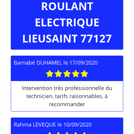
ROULANT
ELECTRIQUE
LIEUSAINT 77127
Barnabé DUHAMEL
le
17/09/2020
Intervention très professionnelle du
technicien, tarifs raisonnables, à
recommander
Rahma LEVEQUE
le
10/09/2020