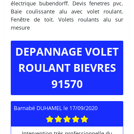
électrique bubendorff. Devis fenetres pvc.
Baie coulissante alu avec volet roulant.
Fenêtre de toit. Volets roulants alu sur
mesure
DEPANNAGE VOLET
ROULANT BIEVRES
91570
Barnabé DUHAMEL
le
17/09/2020
Intervention très professionnelle du