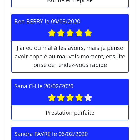
Bonne entreprise
Ben BERRY
le
09/03/2020
J'ai eu du mal à les avoirs, mais je pense
avoir appelé au mauvais moment, ensuite
prise de rendez-vous rapide
Sana CH
le
20/02/2020
Prestation parfaite
Sandra FAVRE
le
06/02/2020