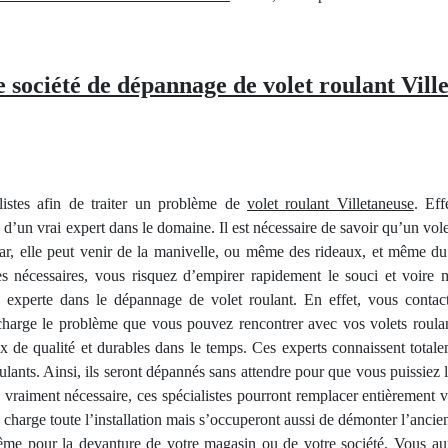
 société de dépannage de volet roulant Vill
alistes afin de traiter un problème de
volet roulant Villetaneuse
. Eff
 d’un vrai expert dans le domaine. Il est nécessaire de savoir qu’un vole
car, elle peut venir de la manivelle, ou même des rideaux, et même du
 nécessaires, vous risquez d’empirer rapidement le souci et voire mê
e experte dans le dépannage de volet roulant. En effet, vous contact
charge le problème que vous pouvez rencontrer avec vos volets roulants
ux de qualité et durables dans le temps. Ces experts connaissent totale
lants. Ainsi, ils seront dépannés sans attendre pour que vous puissiez l
e vraiment nécessaire, ces spécialistes pourront remplacer entièrement vo
n charge toute l’installation mais s’occuperont aussi de démonter l’anci
ême pour la devanture de votre magasin ou de votre société. Vous aurez