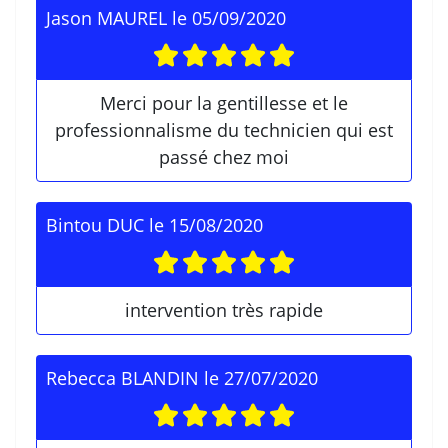
Jason MAUREL
le
05/09/2020
Merci pour la gentillesse et le
professionnalisme du technicien qui est
passé chez moi
Bintou DUC
le
15/08/2020
intervention très rapide
Rebecca BLANDIN
le
27/07/2020