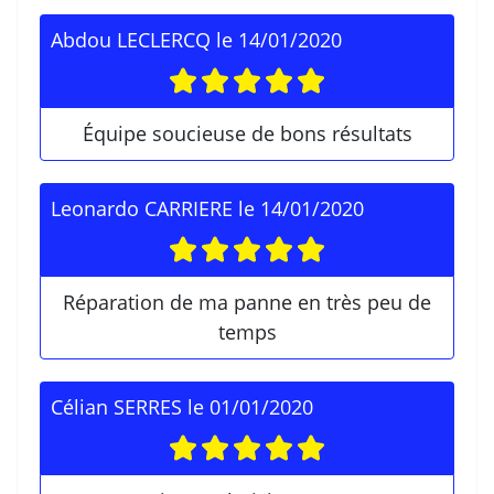
Abdou LECLERCQ
le
14/01/2020
Équipe soucieuse de bons résultats
Leonardo CARRIERE
le
14/01/2020
Réparation de ma panne en très peu de
temps
Célian SERRES
le
01/01/2020